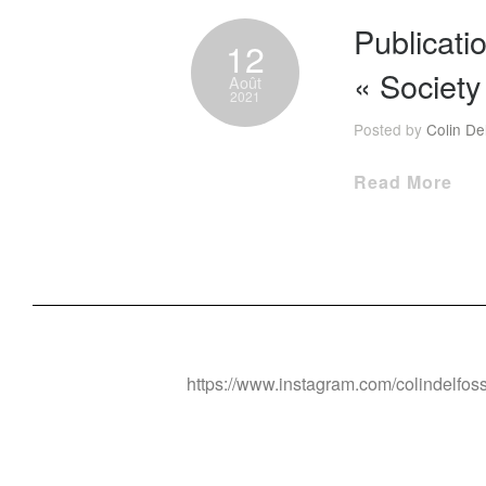
Publicati
12
« Society
Août
2021
Posted by
Colin De
Read More
https://www.instagram.com/colindelfos