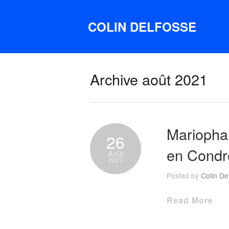
COLIN DELFOSSE
Archive août 2021
Mariopha
26
en Condr
Août
2021
Posted by
Colin De
Read More