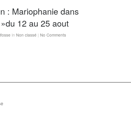
on : Mariophanie dans
 »du 12 au 25 aout
lfosse
in
Non classé
|
No Comments
se